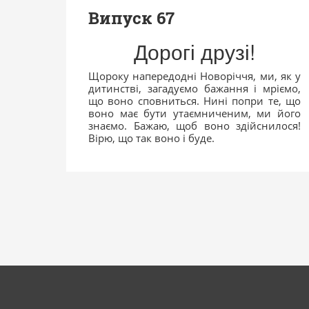
Випуск 67
Дорогі друзі!
Щороку напередодні Новоріччя, ми, як у
дитинстві, загадуємо бажання і мріємо,
що воно сповниться. Нині попри те, що
воно має бути утаємниченим, ми його
знаємо. Бажаю, щоб воно здійснилося!
Вірю, що так воно і буде.