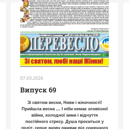
07.03.2026
Випуск 69
Зі святом весни, Ниви і жіночності!
Прийшла весна .... І ніби немає зловісної
війни, холодної зими і відчуття
постійного стресу. Душа проситься у
політ, серце
знову оживає від сонячного