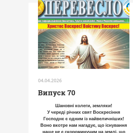
04.04.2026
Випуск 70
Шановні колеги, земляки!
У череді річних свят Воскресіння
Господнє є одним із найвеличніших!
Воно вкотре нам нагадує, що існування
наше не є скороминучим на землі, що