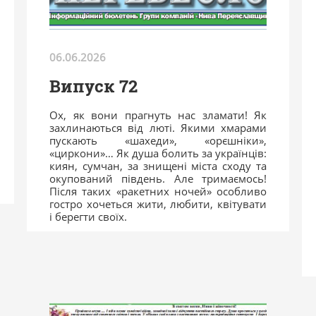
06.06.2026
Випуск 72
Ох, як вони прагнуть нас зламати! Як
захлинаються від люті. Якими хмарами
пускають «шахеди», «орєшніки»,
«циркони»… Як душа болить за українців:
киян, сумчан, за знищені міста сходу та
окупований південь. Але тримаємось!
Після таких «ракетних ночей» особливо
гостро хочеться жити, любити, квітувати
і берегти своїх.