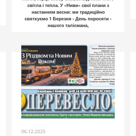
світла і тепла. У «Ниви» свої плани з
настанням весни: ми традиційно
святкуємо 1 Березня - День
поросяти -
нашого талісмана,
06.12.2025